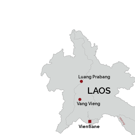
Luang Prabang
LAOS
Vang Vieng
Vientiane