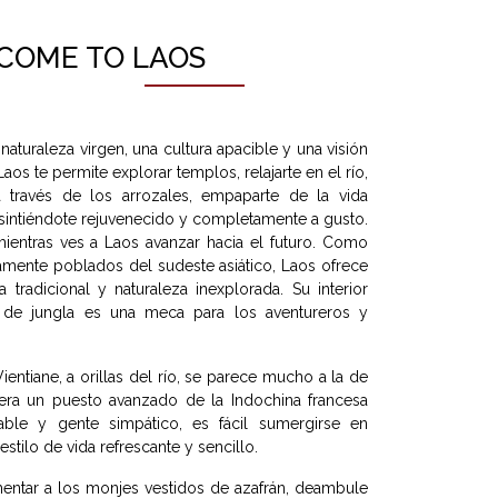
COME TO LAOS
 naturaleza virgen, una cultura apacible y una visión
Laos te permite explorar templos, relajarte en el río,
 través de los arrozales, empaparte de la vida
e sintiéndote rejuvenecido y completamente a gusto.
a mientras ves a Laos avanzar hacia el futuro. Como
mente poblados del sudeste asiático, Laos ofrece
 tradicional y naturaleza inexplorada. Su interior
 de jungla es una meca para los aventureros y
ientiane, a orillas del río, se parece mucho a la de
ra un puesto avanzado de la Indochina francesa
able y gente simpático, es fácil sumergirse en
stilo de vida refrescante y sencillo.
mentar a los monjes vestidos de azafrán, deambule