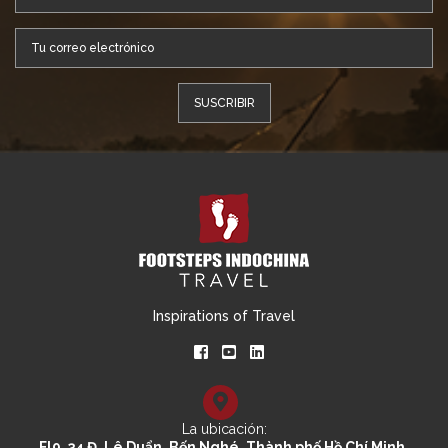
Inspirations of Travel
La ubicación:
Fl9, 34 Đ. Lê Duẩn, Bến Nghé, Thành phố Hồ Chí Minh,